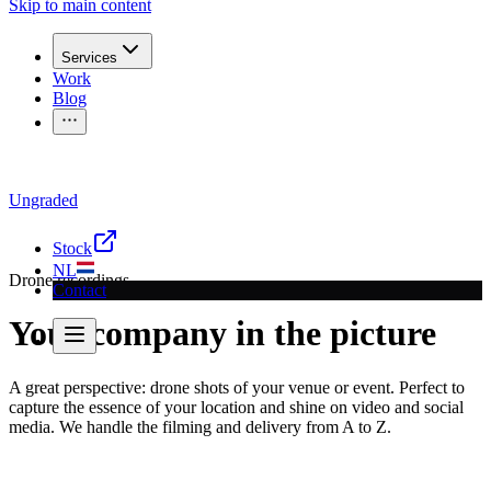
Skip to main content
Services
Work
Blog
Ungraded
Questions for a recording?
Call
030 207 2340
or send a
email
Stock
NL
Drone recordings
Contact
Your company in the picture
A great perspective: drone shots of your venue or event. Perfect to
capture the essence of your location and shine on video and social
media. We handle the filming and delivery from A to Z.