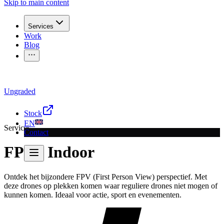
Skip to main content
Services
Work
Blog
Ungraded
Vragen voor een opname?
Bel
030 207 2340
of stuur een
mail
Stock
EN
Services
Contact
FPV / Indoor
Ontdek het bijzondere FPV (First Person View) perspectief. Met
deze drones op plekken komen waar reguliere drones niet mogen of
kunnen komen. Ideaal voor actie, sport en evenementen.