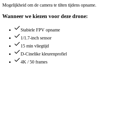
Mogelijkheid om de camera te tilten tijdens opname.
Wanneer we kiezen voor deze drone:
Stabiele FPV opname
1/1.7-inch sensor
15 min vliegtijd
D-Cinelike kleurenprofiel
4K / 50 frames
“Samenwerken met Ungraded is steeds
een plezier. Ze zijn flexibel en denken mee
om altijd het beste resultaat neer te zetten.”
Lies Lemmens